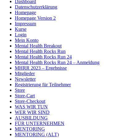
Dashboard
Datenschutzerklärung
Homepage
Homepage Version 2
Impressum
Kurse
Login
Mein Konto
Mental Health Breakout
Mental Health Rocks Run
Mental Health Rocks Run 24
Mental Health Rocks Run 24 – Anmeldung
MHRR 2023 – Ergebnisse
Mitglieder
Newsletter
Registrierung für Teilnehmer
Store
Store-Cart
Store-Checkout
WAS WIR TUN
WER WIR SIND
AUSBILDUNG
FÜR UNTERNEHMEN
MENTORING
MENTORING (ALT)