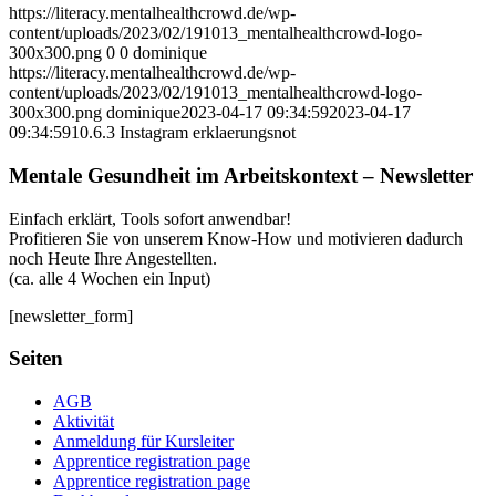
https://literacy.mentalhealthcrowd.de/wp-
content/uploads/2023/02/191013_mentalhealthcrowd-logo-
300x300.png
0
0
dominique
https://literacy.mentalhealthcrowd.de/wp-
content/uploads/2023/02/191013_mentalhealthcrowd-logo-
300x300.png
dominique
2023-04-17 09:34:59
2023-04-17
09:34:59
10.6.3 Instagram erklaerungsnot
Mentale Gesundheit im Arbeitskontext – Newsletter
Einfach erklärt, Tools sofort anwendbar!
Profitieren Sie von unserem Know-How und motivieren dadurch
noch Heute Ihre Angestellten.
(ca. alle 4 Wochen ein Input)
[newsletter_form]
Seiten
AGB
Aktivität
Anmeldung für Kursleiter
Apprentice registration page
Apprentice registration page