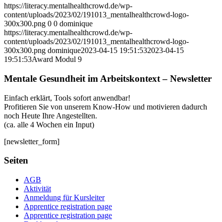
https://literacy.mentalhealthcrowd.de/wp-
content/uploads/2023/02/191013_mentalhealthcrowd-logo-
300x300.png
0
0
dominique
https://literacy.mentalhealthcrowd.de/wp-
content/uploads/2023/02/191013_mentalhealthcrowd-logo-
300x300.png
dominique
2023-04-15 19:51:53
2023-04-15
19:51:53
Award Modul 9
Mentale Gesundheit im Arbeitskontext – Newsletter
Einfach erklärt, Tools sofort anwendbar!
Profitieren Sie von unserem Know-How und motivieren dadurch
noch Heute Ihre Angestellten.
(ca. alle 4 Wochen ein Input)
[newsletter_form]
Seiten
AGB
Aktivität
Anmeldung für Kursleiter
Apprentice registration page
Apprentice registration page