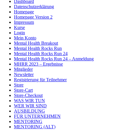
Dashboard
Datenschutzerklärung
Homepage
Homepage Version 2
Impressum
Kurse
Login
Mein Konto
Mental Health Breakout
Mental Health Rocks Run
Mental Health Rocks Run 24
Mental Health Rocks Run 24 – Anmeldung
MHRR 2023 – Ergebnisse
Mitglieder
Newsletter
Registrierung für Teilnehmer
Store
Store-Cart
Store-Checkout
WAS WIR TUN
WER WIR SIND
AUSBILDUNG
FÜR UNTERNEHMEN
MENTORING
MENTORING (ALT)