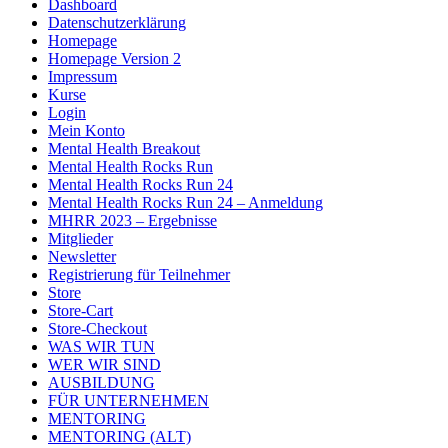
Dashboard
Datenschutzerklärung
Homepage
Homepage Version 2
Impressum
Kurse
Login
Mein Konto
Mental Health Breakout
Mental Health Rocks Run
Mental Health Rocks Run 24
Mental Health Rocks Run 24 – Anmeldung
MHRR 2023 – Ergebnisse
Mitglieder
Newsletter
Registrierung für Teilnehmer
Store
Store-Cart
Store-Checkout
WAS WIR TUN
WER WIR SIND
AUSBILDUNG
FÜR UNTERNEHMEN
MENTORING
MENTORING (ALT)