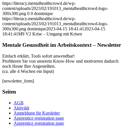
https://literacy.mentalhealthcrowd.de/wp-
content/uploads/2023/02/191013_mentalhealthcrowd-logo-
300x300.png
0
0
dominique
https://literacy.mentalhealthcrowd.de/wp-
content/uploads/2023/02/191013_mentalhealthcrowd-logo-
300x300.png
dominique
2023-04-15 18:41:41
2023-04-15
18:41:41
M9 V2 Krise – Umgang mit Krisen
Mentale Gesundheit im Arbeitskontext – Newsletter
Einfach erklärt, Tools sofort anwendbar!
Profitieren Sie von unserem Know-How und motivieren dadurch
noch Heute Ihre Angestellten.
(ca. alle 4 Wochen ein Input)
[newsletter_form]
Seiten
AGB
Aktivität
Anmeldung für Kursleiter
Apprentice registration page
Apprentice registration page