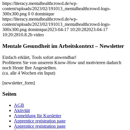
https://literacy.mentalhealthcrowd.de/wp-
content/uploads/2023/02/191013_mentalhealthcrowd-logo-
300x300.png
0
0
dominique
https://literacy.mentalhealthcrowd.de/wp-
content/uploads/2023/02/191013_mentalhealthcrowd-logo-
300x300.png
dominique
2023-04-17 10:20:28
2023-04-17
10:20:28
10.8.2b video
Mentale Gesundheit im Arbeitskontext – Newsletter
Einfach erklärt, Tools sofort anwendbar!
Profitieren Sie von unserem Know-How und motivieren dadurch
noch Heute Ihre Angestellten.
(ca. alle 4 Wochen ein Input)
[newsletter_form]
Seiten
AGB
Aktivität
Anmeldung für Kursleiter
Apprentice registration page
Apprentice registration page