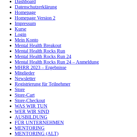
Dashboard
Datenschutzerklärung
Homepage
Homepage Version 2
Impressum
Kurse
Login
Mein Konto
Mental Health Breakout
Mental Health Rocks Run
Mental Health Rocks Run 24
Mental Health Rocks Run 24 – Anmeldung
MHRR 2023 – Ergebnisse
Mitglieder
Newsletter
Registrierung für Teilnehmer
Store
Store-Cart
Store-Checkout
WAS WIR TUN
WER WIR SIND
AUSBILDUNG
FÜR UNTERNEHMEN
MENTORING
MENTORING (ALT)