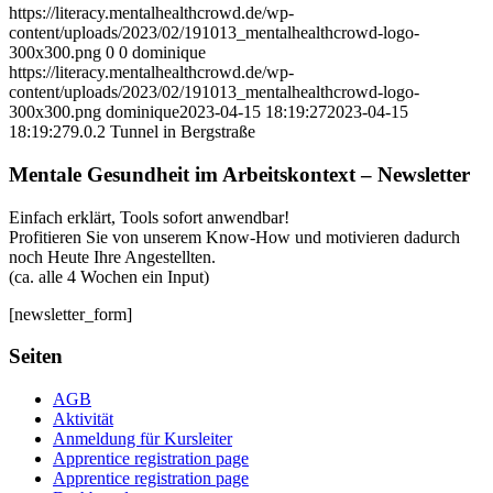
https://literacy.mentalhealthcrowd.de/wp-
content/uploads/2023/02/191013_mentalhealthcrowd-logo-
300x300.png
0
0
dominique
https://literacy.mentalhealthcrowd.de/wp-
content/uploads/2023/02/191013_mentalhealthcrowd-logo-
300x300.png
dominique
2023-04-15 18:19:27
2023-04-15
18:19:27
9.0.2 Tunnel in Bergstraße
Mentale Gesundheit im Arbeitskontext – Newsletter
Einfach erklärt, Tools sofort anwendbar!
Profitieren Sie von unserem Know-How und motivieren dadurch
noch Heute Ihre Angestellten.
(ca. alle 4 Wochen ein Input)
[newsletter_form]
Seiten
AGB
Aktivität
Anmeldung für Kursleiter
Apprentice registration page
Apprentice registration page