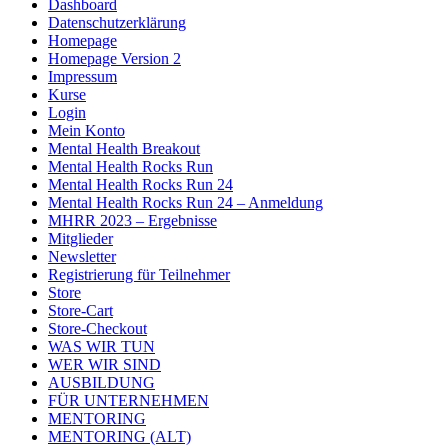
Dashboard
Datenschutzerklärung
Homepage
Homepage Version 2
Impressum
Kurse
Login
Mein Konto
Mental Health Breakout
Mental Health Rocks Run
Mental Health Rocks Run 24
Mental Health Rocks Run 24 – Anmeldung
MHRR 2023 – Ergebnisse
Mitglieder
Newsletter
Registrierung für Teilnehmer
Store
Store-Cart
Store-Checkout
WAS WIR TUN
WER WIR SIND
AUSBILDUNG
FÜR UNTERNEHMEN
MENTORING
MENTORING (ALT)