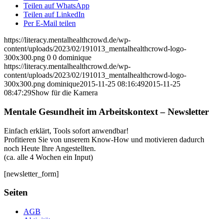
Teilen auf WhatsApp
Teilen auf LinkedIn
Per E-Mail teilen
https://literacy.mentalhealthcrowd.de/wp-
content/uploads/2023/02/191013_mentalhealthcrowd-logo-
300x300.png
0
0
dominique
https://literacy.mentalhealthcrowd.de/wp-
content/uploads/2023/02/191013_mentalhealthcrowd-logo-
300x300.png
dominique
2015-11-25 08:16:49
2015-11-25
08:47:29
Show für die Kamera
Mentale Gesundheit im Arbeitskontext – Newsletter
Einfach erklärt, Tools sofort anwendbar!
Profitieren Sie von unserem Know-How und motivieren dadurch
noch Heute Ihre Angestellten.
(ca. alle 4 Wochen ein Input)
[newsletter_form]
Seiten
AGB