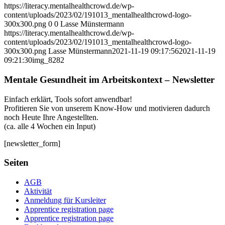
https://literacy.mentalhealthcrowd.de/wp-
content/uploads/2023/02/191013_mentalhealthcrowd-logo-
300x300.png
0
0
Lasse Münstermann
https://literacy.mentalhealthcrowd.de/wp-
content/uploads/2023/02/191013_mentalhealthcrowd-logo-
300x300.png
Lasse Münstermann
2021-11-19 09:17:56
2021-11-19
09:21:30
img_8282
Mentale Gesundheit im Arbeitskontext – Newsletter
Einfach erklärt, Tools sofort anwendbar!
Profitieren Sie von unserem Know-How und motivieren dadurch
noch Heute Ihre Angestellten.
(ca. alle 4 Wochen ein Input)
[newsletter_form]
Seiten
AGB
Aktivität
Anmeldung für Kursleiter
Apprentice registration page
Apprentice registration page