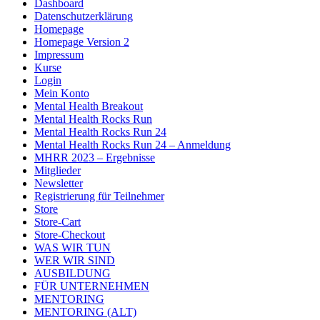
Dashboard
Datenschutzerklärung
Homepage
Homepage Version 2
Impressum
Kurse
Login
Mein Konto
Mental Health Breakout
Mental Health Rocks Run
Mental Health Rocks Run 24
Mental Health Rocks Run 24 – Anmeldung
MHRR 2023 – Ergebnisse
Mitglieder
Newsletter
Registrierung für Teilnehmer
Store
Store-Cart
Store-Checkout
WAS WIR TUN
WER WIR SIND
AUSBILDUNG
FÜR UNTERNEHMEN
MENTORING
MENTORING (ALT)