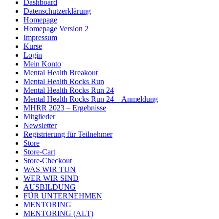
Dashboard
Datenschutzerklärung
Homepage
Homepage Version 2
Impressum
Kurse
Login
Mein Konto
Mental Health Breakout
Mental Health Rocks Run
Mental Health Rocks Run 24
Mental Health Rocks Run 24 – Anmeldung
MHRR 2023 – Ergebnisse
Mitglieder
Newsletter
Registrierung für Teilnehmer
Store
Store-Cart
Store-Checkout
WAS WIR TUN
WER WIR SIND
AUSBILDUNG
FÜR UNTERNEHMEN
MENTORING
MENTORING (ALT)