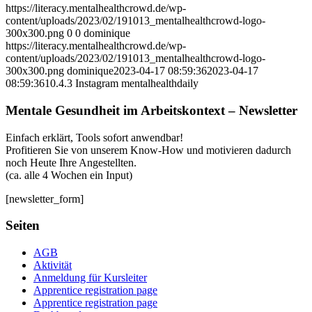
https://literacy.mentalhealthcrowd.de/wp-
content/uploads/2023/02/191013_mentalhealthcrowd-logo-
300x300.png
0
0
dominique
https://literacy.mentalhealthcrowd.de/wp-
content/uploads/2023/02/191013_mentalhealthcrowd-logo-
300x300.png
dominique
2023-04-17 08:59:36
2023-04-17
08:59:36
10.4.3 Instagram mentalhealthdaily
Mentale Gesundheit im Arbeitskontext – Newsletter
Einfach erklärt, Tools sofort anwendbar!
Profitieren Sie von unserem Know-How und motivieren dadurch
noch Heute Ihre Angestellten.
(ca. alle 4 Wochen ein Input)
[newsletter_form]
Seiten
AGB
Aktivität
Anmeldung für Kursleiter
Apprentice registration page
Apprentice registration page