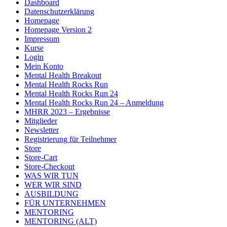
Dashboard
Datenschutzerklärung
Homepage
Homepage Version 2
Impressum
Kurse
Login
Mein Konto
Mental Health Breakout
Mental Health Rocks Run
Mental Health Rocks Run 24
Mental Health Rocks Run 24 – Anmeldung
MHRR 2023 – Ergebnisse
Mitglieder
Newsletter
Registrierung für Teilnehmer
Store
Store-Cart
Store-Checkout
WAS WIR TUN
WER WIR SIND
AUSBILDUNG
FÜR UNTERNEHMEN
MENTORING
MENTORING (ALT)