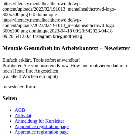
https://literacy.mentalhealthcrowd.de/wp-
content/uploads/2023/02/191013_mentalhealthcrowd-logo-
300x300.png
0
0
dominique
https://literacy.mentalhealthcrowd.de/wp-
content/uploads/2023/02/191013_mentalhealthcrowd-logo-
300x300.png
dominique
2023-04-18 09:20:54
2023-04-18
09:20:54
12.0.4 Instagram kriegundfreitag
Mentale Gesundheit im Arbeitskontext – Newsletter
Einfach erklärt, Tools sofort anwendbar!
Profitieren Sie von unserem Know-How und motivieren dadurch
noch Heute Ihre Angestellten.
(ca. alle 4 Wochen ein Input)
[newsletter_form]
Seiten
AGB
Aktivität
Anmeldung für Kursleiter
Apprentice registration page
Apprentice registration page