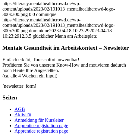
https://literacy.mentalhealthcrowd.de/wp-
content/uploads/2023/02/191013_mentalhealthcrowd-logo-
300x300.png
0
0
dominique
https://literacy.mentalhealthcrowd.de/wp-
content/uploads/2023/02/191013_mentalhealthcrowd-logo-
300x300.png
dominique
2023-04-18 10:23:29
2023-04-18
10:23:29
12.3.5 glücklicher Mann am Arbeitsplatz
Mentale Gesundheit im Arbeitskontext – Newsletter
Einfach erklärt, Tools sofort anwendbar!
Profitieren Sie von unserem Know-How und motivieren dadurch
noch Heute Ihre Angestellten.
(ca. alle 4 Wochen ein Input)
[newsletter_form]
Seiten
AGB
Aktivität
Anmeldung für Kursleiter
Apprentice registration page
Apprentice registration page