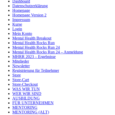
Dashboard
Datenschutzerklärung
Homepage
Homepage Version 2
Impressum
Kurse
Login
Mein Konto
Mental Health Breakout
Mental Health Rocks Run
Mental Health Rocks Run 24
Mental Health Rocks Run 24 – Anmeldung
MHRR 2023 – Ergebnisse
Mitglieder
Newsletter
Registrierung für Teilnehmer
Store
Store-Cart
Store-Checkout
WAS WIR TUN
WER WIR SIND
AUSBILDUNG
FÜR UNTERNEHMEN
MENTORING
MENTORING (ALT)