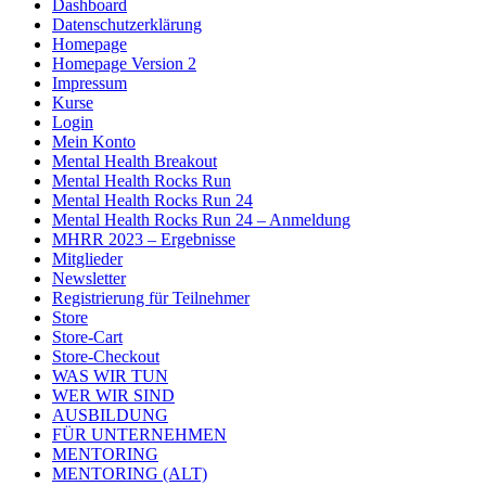
Dashboard
Datenschutzerklärung
Homepage
Homepage Version 2
Impressum
Kurse
Login
Mein Konto
Mental Health Breakout
Mental Health Rocks Run
Mental Health Rocks Run 24
Mental Health Rocks Run 24 – Anmeldung
MHRR 2023 – Ergebnisse
Mitglieder
Newsletter
Registrierung für Teilnehmer
Store
Store-Cart
Store-Checkout
WAS WIR TUN
WER WIR SIND
AUSBILDUNG
FÜR UNTERNEHMEN
MENTORING
MENTORING (ALT)