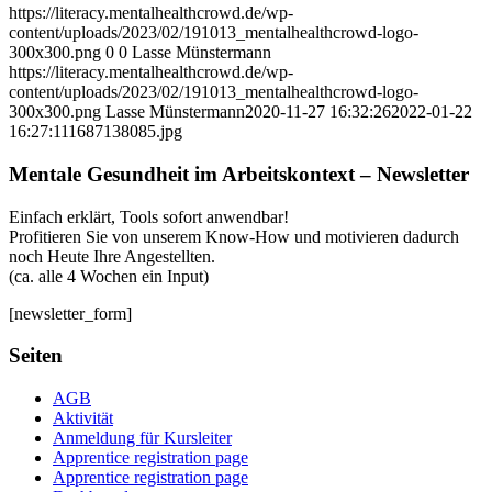
https://literacy.mentalhealthcrowd.de/wp-
content/uploads/2023/02/191013_mentalhealthcrowd-logo-
300x300.png
0
0
Lasse Münstermann
https://literacy.mentalhealthcrowd.de/wp-
content/uploads/2023/02/191013_mentalhealthcrowd-logo-
300x300.png
Lasse Münstermann
2020-11-27 16:32:26
2022-01-22
16:27:11
1687138085.jpg
Mentale Gesundheit im Arbeitskontext – Newsletter
Einfach erklärt, Tools sofort anwendbar!
Profitieren Sie von unserem Know-How und motivieren dadurch
noch Heute Ihre Angestellten.
(ca. alle 4 Wochen ein Input)
[newsletter_form]
Seiten
AGB
Aktivität
Anmeldung für Kursleiter
Apprentice registration page
Apprentice registration page