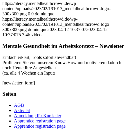
https://literacy.mentalhealthcrowd.de/wp-
content/uploads/2023/02/191013_mentalhealthcrowd-logo-
300x300.png
0
0
dominique
https://literacy.mentalhealthcrowd.de/wp-
content/uploads/2023/02/191013_mentalhealthcrowd-logo-
300x300.png
dominique
2023-04-12 10:37:07
2023-04-12
10:37:07
5.3.4b video
Mentale Gesundheit im Arbeitskontext – Newsletter
Einfach erklärt, Tools sofort anwendbar!
Profitieren Sie von unserem Know-How und motivieren dadurch
noch Heute Ihre Angestellten.
(ca. alle 4 Wochen ein Input)
[newsletter_form]
Seiten
AGB
Aktivität
Anmeldung für Kursleiter
Apprentice registration page
Apprentice registration page