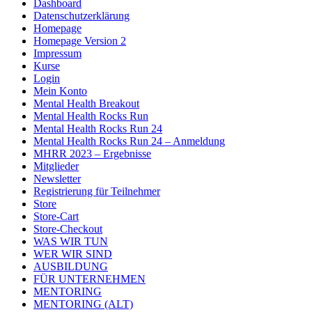
Dashboard
Datenschutzerklärung
Homepage
Homepage Version 2
Impressum
Kurse
Login
Mein Konto
Mental Health Breakout
Mental Health Rocks Run
Mental Health Rocks Run 24
Mental Health Rocks Run 24 – Anmeldung
MHRR 2023 – Ergebnisse
Mitglieder
Newsletter
Registrierung für Teilnehmer
Store
Store-Cart
Store-Checkout
WAS WIR TUN
WER WIR SIND
AUSBILDUNG
FÜR UNTERNEHMEN
MENTORING
MENTORING (ALT)