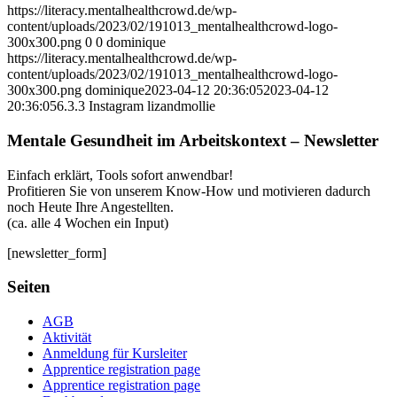
https://literacy.mentalhealthcrowd.de/wp-
content/uploads/2023/02/191013_mentalhealthcrowd-logo-
300x300.png
0
0
dominique
https://literacy.mentalhealthcrowd.de/wp-
content/uploads/2023/02/191013_mentalhealthcrowd-logo-
300x300.png
dominique
2023-04-12 20:36:05
2023-04-12
20:36:05
6.3.3 Instagram lizandmollie
Mentale Gesundheit im Arbeitskontext – Newsletter
Einfach erklärt, Tools sofort anwendbar!
Profitieren Sie von unserem Know-How und motivieren dadurch
noch Heute Ihre Angestellten.
(ca. alle 4 Wochen ein Input)
[newsletter_form]
Seiten
AGB
Aktivität
Anmeldung für Kursleiter
Apprentice registration page
Apprentice registration page