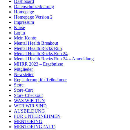
Dashboard
Datenschutzerklärung
Homepage
Homepage Version 2
Impressum
Kurse
Login
Mein Konto
Mental Health Breakout
Mental Health Rocks Run
Mental Health Rocks Run 24
Mental Health Rocks Run 24 – Anmeldung
MHRR 2023 – Ergebnisse
Mitglieder
Newsletter
Registrierung für Teilnehmer
Store
Store-Cart
Store-Checkout
WAS WIR TUN
WER WIR SIND
AUSBILDUNG
FÜR UNTERNEHMEN
MENTORING
MENTORING (ALT)