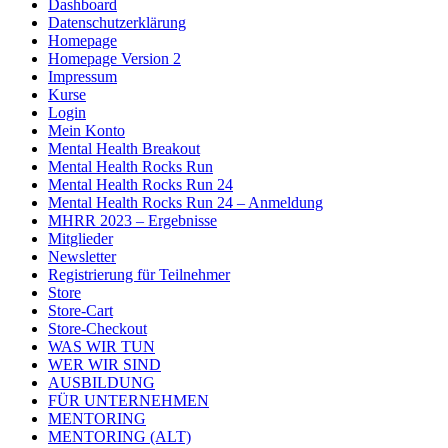
Dashboard
Datenschutzerklärung
Homepage
Homepage Version 2
Impressum
Kurse
Login
Mein Konto
Mental Health Breakout
Mental Health Rocks Run
Mental Health Rocks Run 24
Mental Health Rocks Run 24 – Anmeldung
MHRR 2023 – Ergebnisse
Mitglieder
Newsletter
Registrierung für Teilnehmer
Store
Store-Cart
Store-Checkout
WAS WIR TUN
WER WIR SIND
AUSBILDUNG
FÜR UNTERNEHMEN
MENTORING
MENTORING (ALT)