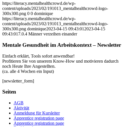
https://literacy.mentalhealthcrowd.de/wp-
content/uploads/2023/02/191013_mentalhealthcrowd-logo-
300x300.png
0
0
dominique
https://literacy.mentalhealthcrowd.de/wp-
content/uploads/2023/02/191013_mentalhealthcrowd-logo-
300x300.png
dominique
2023-04-15 09:43:01
2023-04-15
09:43:01
7.0.4 Männer verzeihen einander
Mentale Gesundheit im Arbeitskontext – Newsletter
Einfach erklärt, Tools sofort anwendbar!
Profitieren Sie von unserem Know-How und motivieren dadurch
noch Heute Ihre Angestellten.
(ca. alle 4 Wochen ein Input)
[newsletter_form]
Seiten
AGB
Aktivität
Anmeldung für Kursleiter
Apprentice registration page
Apprentice registration page