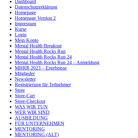
Dashboard
Datenschutzerklärung
Homepage
Homepage Version 2
Impressum
Kurse
Login
Mein Konto
Mental Health Breakout
Mental Health Rocks Run
Mental Health Rocks Run 24
Mental Health Rocks Run 24 – Anmeldung
MHRR 2023 – Ergebnisse
Mitglieder
Newsletter
Registrierung für Teilnehmer
Store
Store-Cart
Store-Checkout
WAS WIR TUN
WER WIR SIND
AUSBILDUNG
FÜR UNTERNEHMEN
MENTORING
MENTORING (ALT)