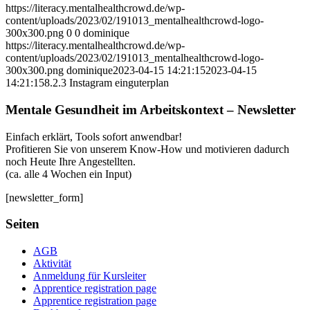
https://literacy.mentalhealthcrowd.de/wp-
content/uploads/2023/02/191013_mentalhealthcrowd-logo-
300x300.png
0
0
dominique
https://literacy.mentalhealthcrowd.de/wp-
content/uploads/2023/02/191013_mentalhealthcrowd-logo-
300x300.png
dominique
2023-04-15 14:21:15
2023-04-15
14:21:15
8.2.3 Instagram einguterplan
Mentale Gesundheit im Arbeitskontext – Newsletter
Einfach erklärt, Tools sofort anwendbar!
Profitieren Sie von unserem Know-How und motivieren dadurch
noch Heute Ihre Angestellten.
(ca. alle 4 Wochen ein Input)
[newsletter_form]
Seiten
AGB
Aktivität
Anmeldung für Kursleiter
Apprentice registration page
Apprentice registration page