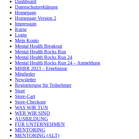
Dashboard
Datenschutzerklärung
Homepage
Homepage Version 2
Impressum
Kurse
Login
Mein Konto
Mental Health Breakout
Mental Health Rocks Run
Mental Health Rocks Run 24
Mental Health Rocks Run 24 – Anmeldung
MHRR 2023 – Ergebnisse
Mitglieder
Newsletter
Registrierung für Teilnehmer
Store
Store-Cart
Store-Checkout
WAS WIR TUN
WER WIR SIND
AUSBILDUNG
FÜR UNTERNEHMEN
MENTORING
MENTORING (ALT)