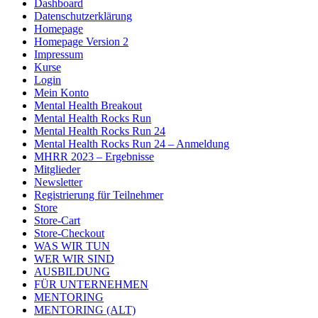
Dashboard
Datenschutzerklärung
Homepage
Homepage Version 2
Impressum
Kurse
Login
Mein Konto
Mental Health Breakout
Mental Health Rocks Run
Mental Health Rocks Run 24
Mental Health Rocks Run 24 – Anmeldung
MHRR 2023 – Ergebnisse
Mitglieder
Newsletter
Registrierung für Teilnehmer
Store
Store-Cart
Store-Checkout
WAS WIR TUN
WER WIR SIND
AUSBILDUNG
FÜR UNTERNEHMEN
MENTORING
MENTORING (ALT)