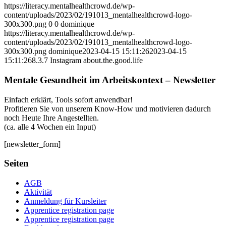
https://literacy.mentalhealthcrowd.de/wp-
content/uploads/2023/02/191013_mentalhealthcrowd-logo-
300x300.png
0
0
dominique
https://literacy.mentalhealthcrowd.de/wp-
content/uploads/2023/02/191013_mentalhealthcrowd-logo-
300x300.png
dominique
2023-04-15 15:11:26
2023-04-15
15:11:26
8.3.7 Instagram about.the.good.life
Mentale Gesundheit im Arbeitskontext – Newsletter
Einfach erklärt, Tools sofort anwendbar!
Profitieren Sie von unserem Know-How und motivieren dadurch
noch Heute Ihre Angestellten.
(ca. alle 4 Wochen ein Input)
[newsletter_form]
Seiten
AGB
Aktivität
Anmeldung für Kursleiter
Apprentice registration page
Apprentice registration page