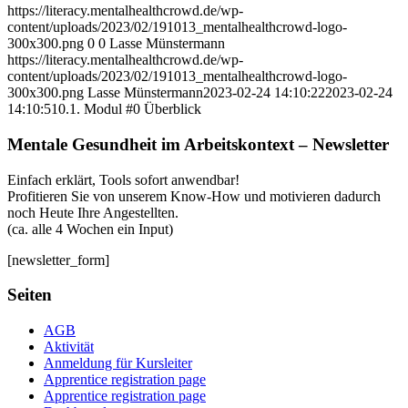
https://literacy.mentalhealthcrowd.de/wp-
content/uploads/2023/02/191013_mentalhealthcrowd-logo-
300x300.png
0
0
Lasse Münstermann
https://literacy.mentalhealthcrowd.de/wp-
content/uploads/2023/02/191013_mentalhealthcrowd-logo-
300x300.png
Lasse Münstermann
2023-02-24 14:10:22
2023-02-24
14:10:51
0.1. Modul #0 Überblick
Mentale Gesundheit im Arbeitskontext – Newsletter
Einfach erklärt, Tools sofort anwendbar!
Profitieren Sie von unserem Know-How und motivieren dadurch
noch Heute Ihre Angestellten.
(ca. alle 4 Wochen ein Input)
[newsletter_form]
Seiten
AGB
Aktivität
Anmeldung für Kursleiter
Apprentice registration page
Apprentice registration page