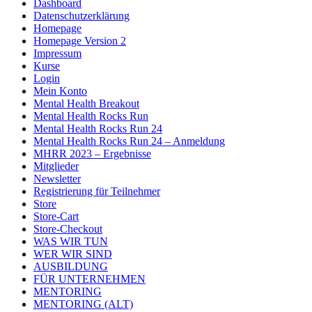
Dashboard
Datenschutzerklärung
Homepage
Homepage Version 2
Impressum
Kurse
Login
Mein Konto
Mental Health Breakout
Mental Health Rocks Run
Mental Health Rocks Run 24
Mental Health Rocks Run 24 – Anmeldung
MHRR 2023 – Ergebnisse
Mitglieder
Newsletter
Registrierung für Teilnehmer
Store
Store-Cart
Store-Checkout
WAS WIR TUN
WER WIR SIND
AUSBILDUNG
FÜR UNTERNEHMEN
MENTORING
MENTORING (ALT)