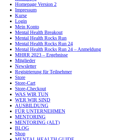
Homepage Version 2
Impressum
Kurse
Login
Mein Konto
Mental Health Breakout
Mental Health Rocks Run
Mental Health Rocks Run 24
Mental Health Rocks Run 24 – Anmeldung
MHRR 2023 – Ergebnisse
Mitglieder
Newsletter
Registrierung für Teilnehmer
Store
Store-Cart
Store-Checkout
WAS WIR TUN
WER WIR SIND
AUSBILDUNG
FÜR UNTERNEHMEN
MENTORING
MENTORING (ALT)
BLOG
Shop
MENTAL HEALTH GUIDE