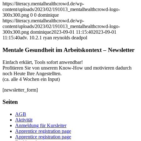
https://literacy.mentalhealthcrowd.de/wp-
content/uploads/2023/02/191013_mentalhealthcrowd-logo-
300x300.png
0
0
dominique
https://literacy.mentalhealthcrowd.de/wp-
content/uploads/2023/02/191013_mentalhealthcrowd-logo-
300x300.png
dominique
2023-09-01 11:15:40
2023-09-01
11:15:40
adv. 10.2.1 ryan reynolds deadpol
Mentale Gesundheit im Arbeitskontext – Newsletter
Einfach erklärt, Tools sofort anwendbar!
Profitieren Sie von unserem Know-How und motivieren dadurch
noch Heute Ihre Angestellten.
(ca. alle 4 Wochen ein Input)
[newsletter_form]
Seiten
AGB
Aktivität
Anmeldung für Kursleiter
Apprentice registration page
Apprentice registration page