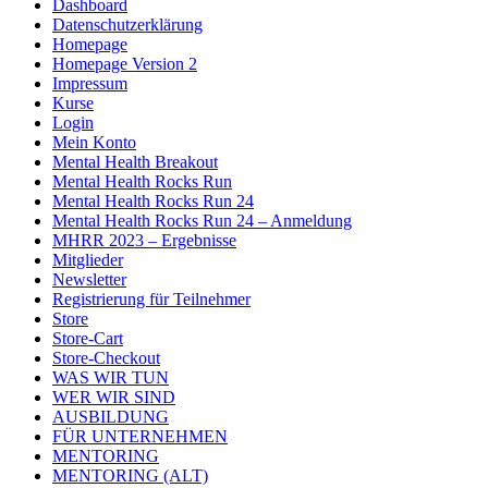
Dashboard
Datenschutzerklärung
Homepage
Homepage Version 2
Impressum
Kurse
Login
Mein Konto
Mental Health Breakout
Mental Health Rocks Run
Mental Health Rocks Run 24
Mental Health Rocks Run 24 – Anmeldung
MHRR 2023 – Ergebnisse
Mitglieder
Newsletter
Registrierung für Teilnehmer
Store
Store-Cart
Store-Checkout
WAS WIR TUN
WER WIR SIND
AUSBILDUNG
FÜR UNTERNEHMEN
MENTORING
MENTORING (ALT)