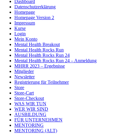
Dashboard
Datenschutzerklärung
Homepage
Homepage Version 2
Impressum
Kurse
Login
Mein Konto
Mental Health Breakout
Mental Health Rocks Run
Mental Health Rocks Run 24
Mental Health Rocks Run 24 – Anmeldung
MHRR 2023 – Ergebnisse
Mitglieder
Newsletter
Registrierung für Teilnehmer
Store
Store-Cart
Store-Checkout
WAS WIR TUN
WER WIR SIND
AUSBILDUNG
FÜR UNTERNEHMEN
MENTORING
MENTORING (ALT)