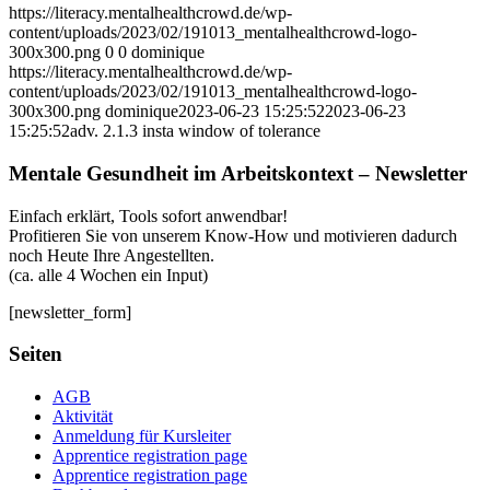
https://literacy.mentalhealthcrowd.de/wp-
content/uploads/2023/02/191013_mentalhealthcrowd-logo-
300x300.png
0
0
dominique
https://literacy.mentalhealthcrowd.de/wp-
content/uploads/2023/02/191013_mentalhealthcrowd-logo-
300x300.png
dominique
2023-06-23 15:25:52
2023-06-23
15:25:52
adv. 2.1.3 insta window of tolerance
Mentale Gesundheit im Arbeitskontext – Newsletter
Einfach erklärt, Tools sofort anwendbar!
Profitieren Sie von unserem Know-How und motivieren dadurch
noch Heute Ihre Angestellten.
(ca. alle 4 Wochen ein Input)
[newsletter_form]
Seiten
AGB
Aktivität
Anmeldung für Kursleiter
Apprentice registration page
Apprentice registration page