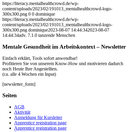
https://literacy.mentalhealthcrowd.de/wp-
content/uploads/2023/02/191013_mentalhealthcrowd-logo-
300x300.png
0
0
dominique
https://literacy.mentalhealthcrowd.de/wp-
content/uploads/2023/02/191013_mentalhealthcrowd-logo-
300x300.png
dominique
2023-08-07 14:44:34
2023-08-07
14:44:34
adv. 7.1.0 tanzende Menschen
Mentale Gesundheit im Arbeitskontext – Newsletter
Einfach erklärt, Tools sofort anwendbar!
Profitieren Sie von unserem Know-How und motivieren dadurch
noch Heute Ihre Angestellten.
(ca. alle 4 Wochen ein Input)
[newsletter_form]
Seiten
AGB
Aktivität
Anmeldung für Kursleiter
Apprentice registration page
Apprentice registration page