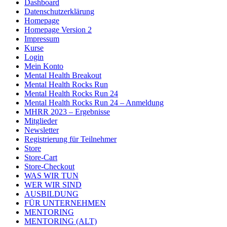
Dashboard
Datenschutzerklärung
Homepage
Homepage Version 2
Impressum
Kurse
Login
Mein Konto
Mental Health Breakout
Mental Health Rocks Run
Mental Health Rocks Run 24
Mental Health Rocks Run 24 – Anmeldung
MHRR 2023 – Ergebnisse
Mitglieder
Newsletter
Registrierung für Teilnehmer
Store
Store-Cart
Store-Checkout
WAS WIR TUN
WER WIR SIND
AUSBILDUNG
FÜR UNTERNEHMEN
MENTORING
MENTORING (ALT)