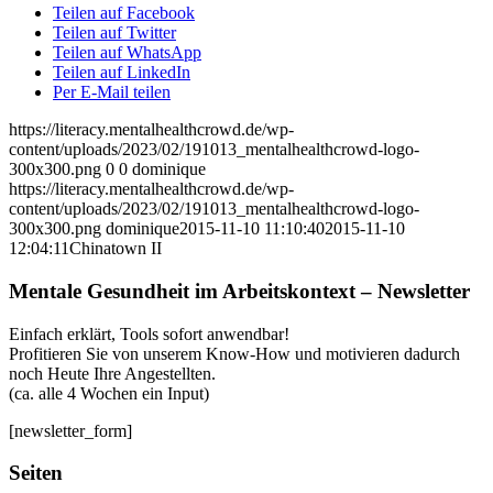
Teilen auf Facebook
Teilen auf Twitter
Teilen auf WhatsApp
Teilen auf LinkedIn
Per E-Mail teilen
https://literacy.mentalhealthcrowd.de/wp-
content/uploads/2023/02/191013_mentalhealthcrowd-logo-
300x300.png
0
0
dominique
https://literacy.mentalhealthcrowd.de/wp-
content/uploads/2023/02/191013_mentalhealthcrowd-logo-
300x300.png
dominique
2015-11-10 11:10:40
2015-11-10
12:04:11
Chinatown II
Mentale Gesundheit im Arbeitskontext – Newsletter
Einfach erklärt, Tools sofort anwendbar!
Profitieren Sie von unserem Know-How und motivieren dadurch
noch Heute Ihre Angestellten.
(ca. alle 4 Wochen ein Input)
[newsletter_form]
Seiten