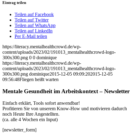
Eintrag teilen
Teilen auf Facebook
Teilen auf Twitter
Teilen auf WhatsApp
Teilen auf LinkedIn
Per E-Mail teilen
https://literacy.mentalhealthcrowd.de/wp-
content/uploads/2023/02/191013_mentalhealthcrowd-logo-
300x300.png
0
0
dominique
https://literacy.mentalhealthcrowd.de/wp-
content/uploads/2023/02/191013_mentalhealthcrowd-logo-
300x300.png
dominique
2015-12-05 09:09:20
2015-12-05
09:56:48
Fliegen heißt warten
Mentale Gesundheit im Arbeitskontext – Newsletter
Einfach erklärt, Tools sofort anwendbar!
Profitieren Sie von unserem Know-How und motivieren dadurch
noch Heute Ihre Angestellten.
(ca. alle 4 Wochen ein Input)
[newsletter_form]