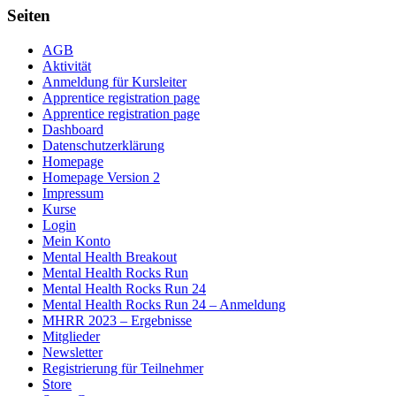
Seiten
AGB
Aktivität
Anmeldung für Kursleiter
Apprentice registration page
Apprentice registration page
Dashboard
Datenschutzerklärung
Homepage
Homepage Version 2
Impressum
Kurse
Login
Mein Konto
Mental Health Breakout
Mental Health Rocks Run
Mental Health Rocks Run 24
Mental Health Rocks Run 24 – Anmeldung
MHRR 2023 – Ergebnisse
Mitglieder
Newsletter
Registrierung für Teilnehmer
Store