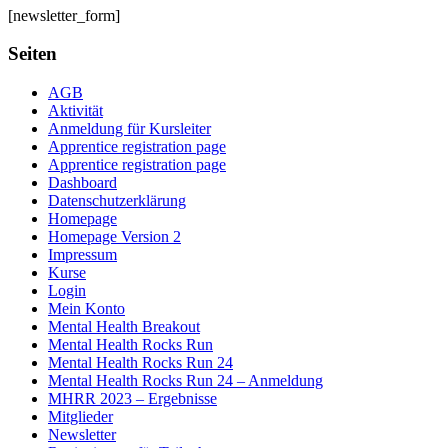
[newsletter_form]
Seiten
AGB
Aktivität
Anmeldung für Kursleiter
Apprentice registration page
Apprentice registration page
Dashboard
Datenschutzerklärung
Homepage
Homepage Version 2
Impressum
Kurse
Login
Mein Konto
Mental Health Breakout
Mental Health Rocks Run
Mental Health Rocks Run 24
Mental Health Rocks Run 24 – Anmeldung
MHRR 2023 – Ergebnisse
Mitglieder
Newsletter