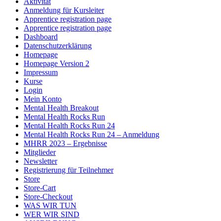
Aktivität
Anmeldung für Kursleiter
Apprentice registration page
Apprentice registration page
Dashboard
Datenschutzerklärung
Homepage
Homepage Version 2
Impressum
Kurse
Login
Mein Konto
Mental Health Breakout
Mental Health Rocks Run
Mental Health Rocks Run 24
Mental Health Rocks Run 24 – Anmeldung
MHRR 2023 – Ergebnisse
Mitglieder
Newsletter
Registrierung für Teilnehmer
Store
Store-Cart
Store-Checkout
WAS WIR TUN
WER WIR SIND