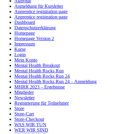
Aktivität
Anmeldung für Kursleiter
Apprentice registration page
Apprentice registration page
Dashboard
Datenschutzerklärung
Homepage
Homepage Version 2
Impressum
Kurse
Login
Mein Konto
Mental Health Breakout
Mental Health Rocks Run
Mental Health Rocks Run 24
Mental Health Rocks Run 24 – Anmeldung
MHRR 2023 – Ergebnisse
Mitglieder
Newsletter
Registrierung für Teilnehmer
Store
Store-Cart
Store-Checkout
WAS WIR TUN
WER WIR SIND