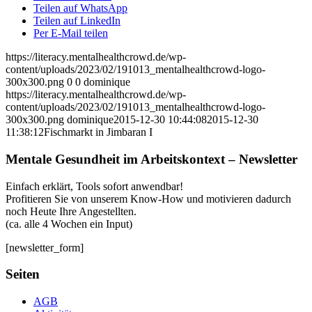
Teilen auf WhatsApp
Teilen auf LinkedIn
Per E-Mail teilen
https://literacy.mentalhealthcrowd.de/wp-
content/uploads/2023/02/191013_mentalhealthcrowd-logo-
300x300.png
0
0
dominique
https://literacy.mentalhealthcrowd.de/wp-
content/uploads/2023/02/191013_mentalhealthcrowd-logo-
300x300.png
dominique
2015-12-30 10:44:08
2015-12-30
11:38:12
Fischmarkt in Jimbaran I
Mentale Gesundheit im Arbeitskontext – Newsletter
Einfach erklärt, Tools sofort anwendbar!
Profitieren Sie von unserem Know-How und motivieren dadurch
noch Heute Ihre Angestellten.
(ca. alle 4 Wochen ein Input)
[newsletter_form]
Seiten
AGB