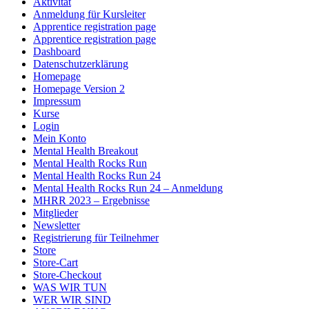
Aktivität
Anmeldung für Kursleiter
Apprentice registration page
Apprentice registration page
Dashboard
Datenschutzerklärung
Homepage
Homepage Version 2
Impressum
Kurse
Login
Mein Konto
Mental Health Breakout
Mental Health Rocks Run
Mental Health Rocks Run 24
Mental Health Rocks Run 24 – Anmeldung
MHRR 2023 – Ergebnisse
Mitglieder
Newsletter
Registrierung für Teilnehmer
Store
Store-Cart
Store-Checkout
WAS WIR TUN
WER WIR SIND