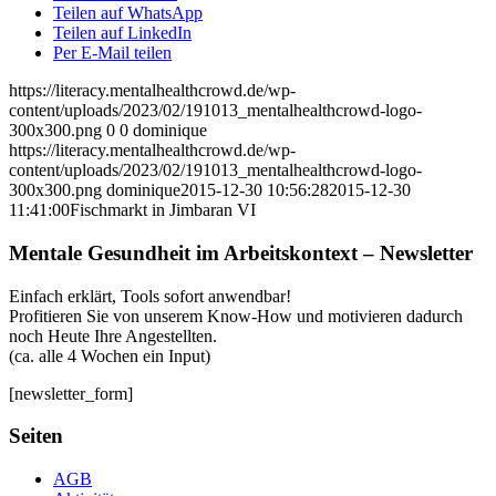
Teilen auf WhatsApp
Teilen auf LinkedIn
Per E-Mail teilen
https://literacy.mentalhealthcrowd.de/wp-
content/uploads/2023/02/191013_mentalhealthcrowd-logo-
300x300.png
0
0
dominique
https://literacy.mentalhealthcrowd.de/wp-
content/uploads/2023/02/191013_mentalhealthcrowd-logo-
300x300.png
dominique
2015-12-30 10:56:28
2015-12-30
11:41:00
Fischmarkt in Jimbaran VI
Mentale Gesundheit im Arbeitskontext – Newsletter
Einfach erklärt, Tools sofort anwendbar!
Profitieren Sie von unserem Know-How und motivieren dadurch
noch Heute Ihre Angestellten.
(ca. alle 4 Wochen ein Input)
[newsletter_form]
Seiten
AGB