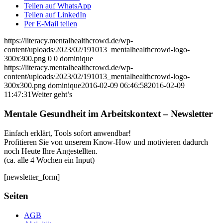
Teilen auf WhatsApp
Teilen auf LinkedIn
Per E-Mail teilen
https://literacy.mentalhealthcrowd.de/wp-
content/uploads/2023/02/191013_mentalhealthcrowd-logo-
300x300.png
0
0
dominique
https://literacy.mentalhealthcrowd.de/wp-
content/uploads/2023/02/191013_mentalhealthcrowd-logo-
300x300.png
dominique
2016-02-09 06:46:58
2016-02-09
11:47:31
Weiter geht’s
Mentale Gesundheit im Arbeitskontext – Newsletter
Einfach erklärt, Tools sofort anwendbar!
Profitieren Sie von unserem Know-How und motivieren dadurch
noch Heute Ihre Angestellten.
(ca. alle 4 Wochen ein Input)
[newsletter_form]
Seiten
AGB