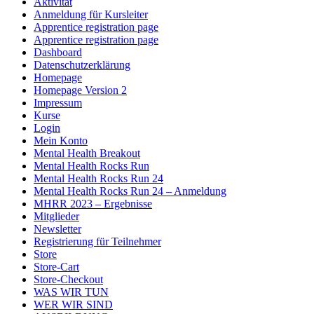
Aktivität
Anmeldung für Kursleiter
Apprentice registration page
Apprentice registration page
Dashboard
Datenschutzerklärung
Homepage
Homepage Version 2
Impressum
Kurse
Login
Mein Konto
Mental Health Breakout
Mental Health Rocks Run
Mental Health Rocks Run 24
Mental Health Rocks Run 24 – Anmeldung
MHRR 2023 – Ergebnisse
Mitglieder
Newsletter
Registrierung für Teilnehmer
Store
Store-Cart
Store-Checkout
WAS WIR TUN
WER WIR SIND