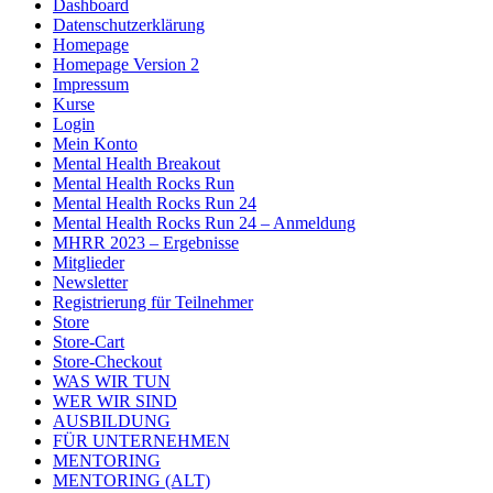
Dashboard
Datenschutzerklärung
Homepage
Homepage Version 2
Impressum
Kurse
Login
Mein Konto
Mental Health Breakout
Mental Health Rocks Run
Mental Health Rocks Run 24
Mental Health Rocks Run 24 – Anmeldung
MHRR 2023 – Ergebnisse
Mitglieder
Newsletter
Registrierung für Teilnehmer
Store
Store-Cart
Store-Checkout
WAS WIR TUN
WER WIR SIND
AUSBILDUNG
FÜR UNTERNEHMEN
MENTORING
MENTORING (ALT)