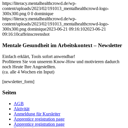
https://literacy.mentalhealthcrowd.de/wp-
content/uploads/2023/02/191013_mentalhealthcrowd-logo-
300x300.png
0
0
dominique
https://literacy.mentalhealthcrowd.de/wp-
content/uploads/2023/02/191013_mentalhealthcrowd-logo-
300x300.png
dominique
2023-06-21 09:16:10
2023-06-21
09:16:10
caffeinscreenshot
Mentale Gesundheit im Arbeitskontext – Newsletter
Einfach erklärt, Tools sofort anwendbar!
Profitieren Sie von unserem Know-How und motivieren dadurch
noch Heute Ihre Angestellten.
(ca. alle 4 Wochen ein Input)
[newsletter_form]
Seiten
AGB
Aktivität
Anmeldung für Kursleiter
Apprentice registration page
Apprentice registration page