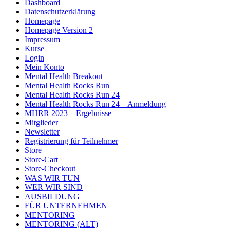
Dashboard
Datenschutzerklärung
Homepage
Homepage Version 2
Impressum
Kurse
Login
Mein Konto
Mental Health Breakout
Mental Health Rocks Run
Mental Health Rocks Run 24
Mental Health Rocks Run 24 – Anmeldung
MHRR 2023 – Ergebnisse
Mitglieder
Newsletter
Registrierung für Teilnehmer
Store
Store-Cart
Store-Checkout
WAS WIR TUN
WER WIR SIND
AUSBILDUNG
FÜR UNTERNEHMEN
MENTORING
MENTORING (ALT)