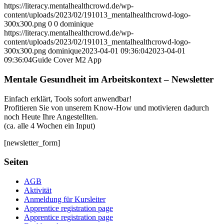
https://literacy.mentalhealthcrowd.de/wp-
content/uploads/2023/02/191013_mentalhealthcrowd-logo-
300x300.png
0
0
dominique
https://literacy.mentalhealthcrowd.de/wp-
content/uploads/2023/02/191013_mentalhealthcrowd-logo-
300x300.png
dominique
2023-04-01 09:36:04
2023-04-01
09:36:04
Guide Cover M2 App
Mentale Gesundheit im Arbeitskontext – Newsletter
Einfach erklärt, Tools sofort anwendbar!
Profitieren Sie von unserem Know-How und motivieren dadurch
noch Heute Ihre Angestellten.
(ca. alle 4 Wochen ein Input)
[newsletter_form]
Seiten
AGB
Aktivität
Anmeldung für Kursleiter
Apprentice registration page
Apprentice registration page