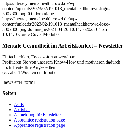
https://literacy.mentalhealthcrowd.de/wp-
content/uploads/2023/02/191013_mentalhealthcrowd-logo-
300x300.png
0
0
dominique
https://literacy.mentalhealthcrowd.de/wp-
content/uploads/2023/02/191013_mentalhealthcrowd-logo-
300x300.png
dominique
2023-04-26 10:14:16
2023-04-26
10:14:16
Guide Cover Modul 0
Mentale Gesundheit im Arbeitskontext – Newsletter
Einfach erklärt, Tools sofort anwendbar!
Profitieren Sie von unserem Know-How und motivieren dadurch
noch Heute Ihre Angestellten.
(ca. alle 4 Wochen ein Input)
[newsletter_form]
Seiten
AGB
Aktivität
Anmeldung für Kursleiter
Apprentice registration page
Apprentice registration page