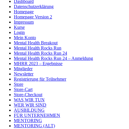
Dashboard
Datenschutzerklärung
Homepage
Homepage Version 2
Impressum
Kurse
Login
Mein Konto
Mental Health Breakout
Mental Health Rocks Run
Mental Health Rocks Run 24
Mental Health Rocks Run 24 – Anmeldung
MHRR 2023 – Ergebnisse
Mitglieder
Newsletter
Registrierung für Teilnehmer
Store
Store-Cart
Store-Checkout
WAS WIR TUN
WER WIR SIND
AUSBILDUNG
FÜR UNTERNEHMEN
MENTORING
MENTORING (ALT)