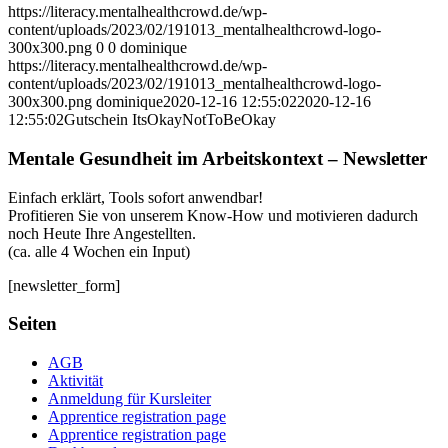
https://literacy.mentalhealthcrowd.de/wp-
content/uploads/2023/02/191013_mentalhealthcrowd-logo-
300x300.png
0
0
dominique
https://literacy.mentalhealthcrowd.de/wp-
content/uploads/2023/02/191013_mentalhealthcrowd-logo-
300x300.png
dominique
2020-12-16 12:55:02
2020-12-16
12:55:02
Gutschein ItsOkayNotToBeOkay
Mentale Gesundheit im Arbeitskontext – Newsletter
Einfach erklärt, Tools sofort anwendbar!
Profitieren Sie von unserem Know-How und motivieren dadurch
noch Heute Ihre Angestellten.
(ca. alle 4 Wochen ein Input)
[newsletter_form]
Seiten
AGB
Aktivität
Anmeldung für Kursleiter
Apprentice registration page
Apprentice registration page