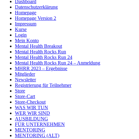
Dashboard
Datenschutzerklärung
Homepage
Homepage Version 2
Impressum
Kurse
Login
Mein Konto
Mental Health Breakout
Mental Health Rocks Run
Mental Health Rocks Run 24
Mental Health Rocks Run 24 – Anmeldung
MHRR 2023 – Ergebnisse
Mitglieder
Newsletter
Registrierung für Teilnehmer
Store
Store-Cart
Store-Checkout
WAS WIR TUN
WER WIR SIND
AUSBILDUNG
FÜR UNTERNEHMEN
MENTORING
MENTORING (ALT)