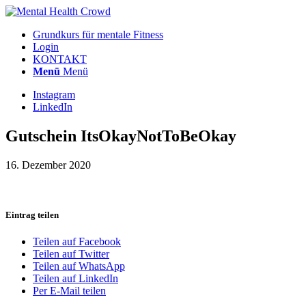
Grundkurs für mentale Fitness
Login
KONTAKT
Menü
Menü
Instagram
LinkedIn
Gutschein ItsOkayNotToBeOkay
16. Dezember 2020
Eintrag teilen
Teilen auf Facebook
Teilen auf Twitter
Teilen auf WhatsApp
Teilen auf LinkedIn
Per E-Mail teilen