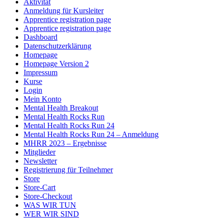
Aktivität
Anmeldung für Kursleiter
Apprentice registration page
Apprentice registration page
Dashboard
Datenschutzerklärung
Homepage
Homepage Version 2
Impressum
Kurse
Login
Mein Konto
Mental Health Breakout
Mental Health Rocks Run
Mental Health Rocks Run 24
Mental Health Rocks Run 24 – Anmeldung
MHRR 2023 – Ergebnisse
Mitglieder
Newsletter
Registrierung für Teilnehmer
Store
Store-Cart
Store-Checkout
WAS WIR TUN
WER WIR SIND