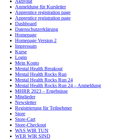
Aktivität
Anmeldung für Kursleiter
Apprentice registration page
Apprentice registration page
Dashboard
Datenschutzerklärung
Homepage
Homepage Version 2
Impressum
Kurse
Login
Mein Konto
Mental Health Breakout
Mental Health Rocks Run
Mental Health Rocks Run 24
Mental Health Rocks Run 24 – Anmeldung
MHRR 2023 – Ergebnisse
Mitglieder
Newsletter
Registrierung für Teilnehmer
Store
Store-Cart
Store-Checkout
WAS WIR TUN
WER WIR SIND