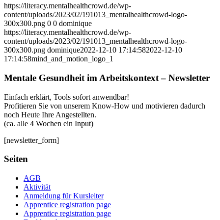
https://literacy.mentalhealthcrowd.de/wp-
content/uploads/2023/02/191013_mentalhealthcrowd-logo-
300x300.png
0
0
dominique
https://literacy.mentalhealthcrowd.de/wp-
content/uploads/2023/02/191013_mentalhealthcrowd-logo-
300x300.png
dominique
2022-12-10 17:14:58
2022-12-10
17:14:58
mind_and_motion_logo_1
Mentale Gesundheit im Arbeitskontext – Newsletter
Einfach erklärt, Tools sofort anwendbar!
Profitieren Sie von unserem Know-How und motivieren dadurch
noch Heute Ihre Angestellten.
(ca. alle 4 Wochen ein Input)
[newsletter_form]
Seiten
AGB
Aktivität
Anmeldung für Kursleiter
Apprentice registration page
Apprentice registration page